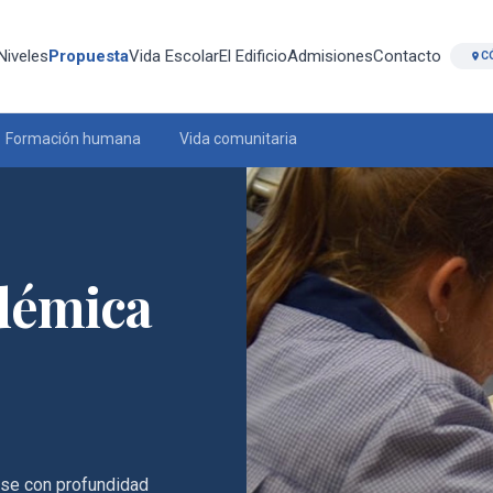
Niveles
Propuesta
Vida Escolar
El Edificio
Admisiones
Contacto
C
Formación humana
Vida comunitaria
démica
arse con profundidad